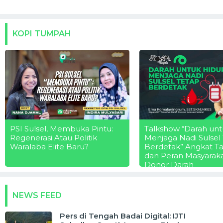
KOPI TUMPAH
PSI Sulsel, Membuka Pintu:
Talkshow “Darah unt
Regenerasi Atau Politik
Menjaga Nadi Sulsel
Waralaba Elite Baru?
Berdetak” Angkat T
dan Peran Masyarak
Donor Darah
NEWS FEED
Pers di Tengah Badai Digital: IJTI