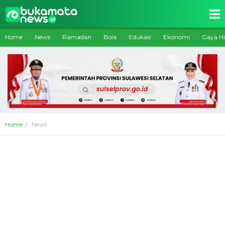
Home
News
Ramadan
Bola
Edukasi
Ekonomi
Gaya H
Home
News