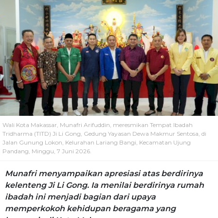
Wali Kota Makassar, Munafri Arifuddin, meresmikan Tempat Ibadah
Tridharma (TITD) Ji Li Gong, Gedung Yayasan Dewa Makmur Sentosa, di
Jalan Gunung Lokon, Kelurahan Lariang Bangi, Kecamatan Ujung
Pandang, Minggu, 7 Juni 2026.
Munafri menyampaikan apresiasi atas berdirinya
kelenteng Ji Li Gong. Ia menilai berdirinya rumah
ibadah ini menjadi bagian dari upaya
memperkokoh kehidupan beragama yang