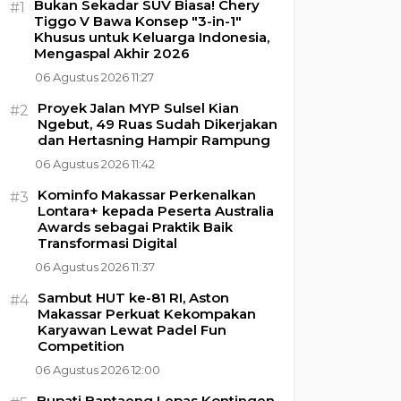
Bukan Sekadar SUV Biasa! Chery
#1
Tiggo V Bawa Konsep "3-in-1"
Khusus untuk Keluarga Indonesia,
Mengaspal Akhir 2026
06 Agustus 2026 11:27
Proyek Jalan MYP Sulsel Kian
#2
Ngebut, 49 Ruas Sudah Dikerjakan
dan Hertasning Hampir Rampung
06 Agustus 2026 11:42
Kominfo Makassar Perkenalkan
#3
Lontara+ kepada Peserta Australia
Awards sebagai Praktik Baik
Transformasi Digital
06 Agustus 2026 11:37
Sambut HUT ke-81 RI, Aston
#4
Makassar Perkuat Kekompakan
Karyawan Lewat Padel Fun
Competition
06 Agustus 2026 12:00
Bupati Bantaeng Lepas Kontingen