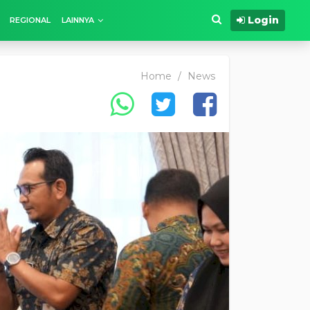
Login
REGIONAL
LAINNYA
Home
/
News