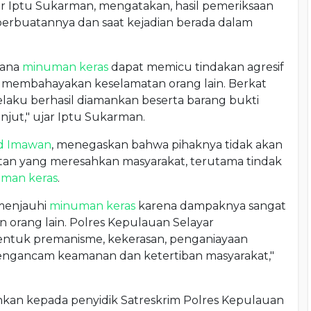
ar Iptu Sukarman, mengatakan, hasil pemeriksaan
rbuatannya dan saat kejadian berada dalam
mana
minuman keras
dapat memicu tindakan agresif
 membahayakan keselamatan orang lain. Berkat
laku berhasil diamankan beserta barang bukti
njut," ujar Iptu Sukarman.
d Imawan
, menegaskan bahwa pihaknya tidak akan
tan yang meresahkan masyarakat, terutama tindak
man keras
.
menjauhi
minuman keras
karena dampaknya sangat
un orang lain. Polres Kepulauan Selayar
entuk premanisme, kekerasan, penganiayaan
engancam keamanan dan ketertiban masyarakat,"
rahkan kepada penyidik Satreskrim Polres Kepulauan