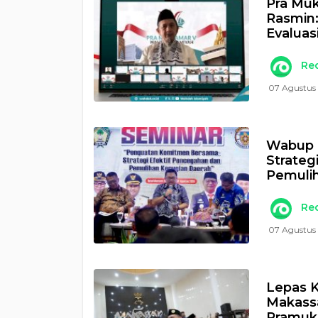
Pra Muk
Rasmin
Evaluas
Re
07 Agustus
Wabup 
Strateg
Pemulih
Re
07 Agustus 
Lepas K
Makass
Pramuk