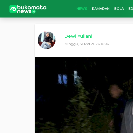
NEWS
RAMADAN
BOLA
ED
Dewi Yuliani
Minggu, 31 Mei 2026 10:47