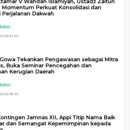
tamar V Wahdah Islamiyah, Ustadz Zaitun
: Momentum Perkuat Konsolidasi dan
i Perjalanan Dakwah
daksi
 2026 21:40
Gowa Tekankan Pengawasan sebagai Mitra
is, Buka Seminar Pencegahan dan
an Kerugian Daerah
daksi
2026 18:49
ontingen Jamnas XII, Appi Titip Nama Baik
ar dan Semangat Kepemimpinan kepada
a