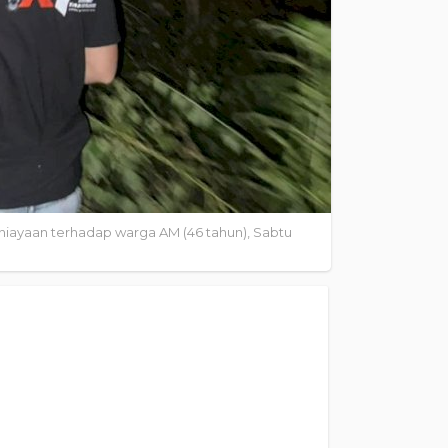
niayaan terhadap warga AM (46 tahun), Sabtu