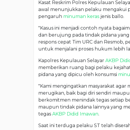
Kasat Reskrim Polres Kepulauan Selay
awal menunjukkan pelaku mengakui pe
pengaruh
minuman keras
jenis ballo.
"Kasus ini menjadi contoh nyata bagai
dan berujung pada tindak pidana yang
respons cepat Tim URC dan Resmob, pe
untuk menjalani proses hukum lebih la
Kapolres Kepulauan Selayar
AKBP Didi
memberikan ruang bagi pelaku kejaha
pidana yang dipicu oleh konsumsi
minu
"Kami mengingatkan masyarakat agar 
merugikan, baik bagi diri sendiri maup
berkomitmen menindak tegas setiap b
maupun tindak pidana lainnya yang m
tegas
AKBP Didid Imawan
.
Saat ini terduga pelaku ST telah dise