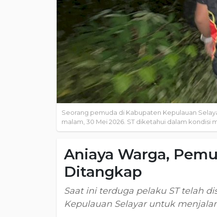
Seorang pemuda di Kabupaten Kepulauan Selayar, 
malam, 30 Mei 2026. ST diketahui dalam kondisi
Aniaya Warga, Pemu
Ditangkap
Saat ini terduga pelaku ST telah d
Kepulauan Selayar untuk menjalani