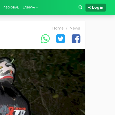
Login
REGIONAL
LAINNYA
Home
/
News