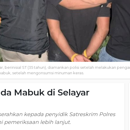
berinisial ST (35 tahun), diamankan polisi setelah melakukan penga
 mabuk, setelah mengonsumsi minuman keras.
da Mabuk di Selayar
iserahkan kepada penyidik Satreskrim Polres
 pemeriksaan lebih lanjut.