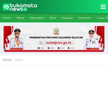
Home
News
Ramadan
Bola
Edukasi
Ekonomi
Gaya H
Home
News