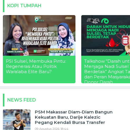
KOPI TUMPAH
PSI Sulsel, Membuka Pintu:
Talkshow “Darah unt
Regenerasi Atau Politik
Menjaga Nadi Sulsel
Waralaba Elite Baru?
Berdetak” Angkat T
dan Peran Masyarak
Donor Darah
NEWS FEED
PSM Makassar Diam-Diam Bangun
Kekuatan Baru, Darije Kalezic
Pegang Kendali Bursa Transfer
09 Agustus 2026 18:44