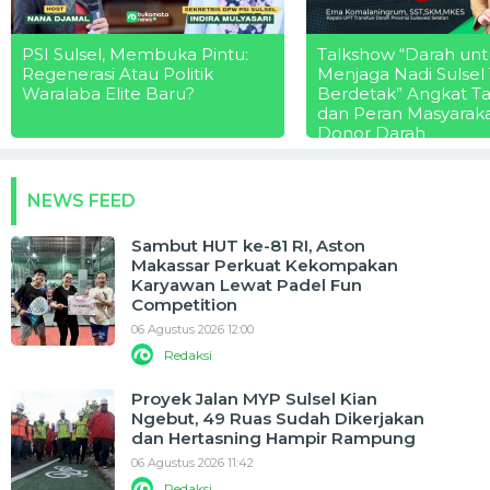
PSI Sulsel, Membuka Pintu:
Talkshow “Darah unt
Regenerasi Atau Politik
Menjaga Nadi Sulsel
Waralaba Elite Baru?
Berdetak” Angkat T
dan Peran Masyarak
Donor Darah
NEWS FEED
Sambut HUT ke-81 RI, Aston
Makassar Perkuat Kekompakan
Karyawan Lewat Padel Fun
Competition
06 Agustus 2026 12:00
Redaksi
Proyek Jalan MYP Sulsel Kian
Ngebut, 49 Ruas Sudah Dikerjakan
dan Hertasning Hampir Rampung
06 Agustus 2026 11:42
Redaksi