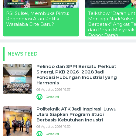
PSI Sulsel, Membuka Pintu:
Talkshow “Darah unt
Regenerasi Atau Politik
Menjaga Nadi Sulsel
Waralaba Elite Baru?
Berdetak” Angkat T
dan Peran Masyarak
Donor Darah
NEWS FEED
Pelindo dan SPPI Bersatu Perkuat
Sinergi, PKB 2026–2028 Jadi
Fondasi Hubungan Industrial yang
Harmonis
06 Agustus 2026 19:37
Redaksi
Politeknik ATK Jadi Inspirasi, Luwu
Utara Siapkan Program Studi
Berbasis Kebutuhan Industri
06 Agustus 2026 19:30
Redaksi