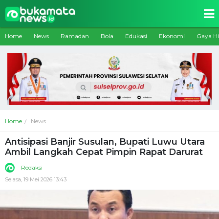
Home
News
Ramadan
Bola
Edukasi
Ekonomi
Gaya H
Home
News
Antisipasi Banjir Susulan, Bupati Luwu Utara
Ambil Langkah Cepat Pimpin Rapat Darurat
Redaksi
Selasa, 19 Mei 2026 13:43