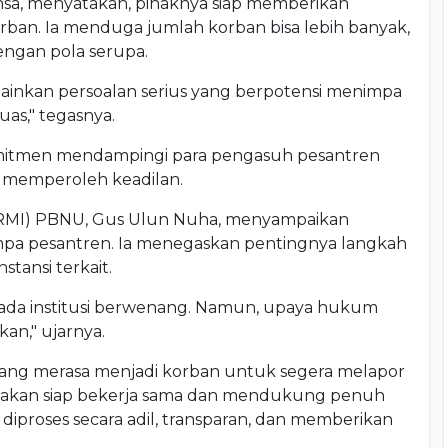
nsa, menyatakan, pihaknya siap memberikan
an. Ia menduga jumlah korban bisa lebih banyak,
ngan pola serupa.
elainkan persoalan serius yang berpotensi menimpa
as," tegasnya.
itmen mendampingi para pengasuh pesantren
memperoleh keadilan.
h (RMI) PBNU, Gus Ulun Nuha, menyampaikan
mpa pesantren. Ia menegaskan pentingnya langkah
tansi terkait.
ada institusi berwenang. Namun, upaya hukum
an," ujarnya.
 yang merasa menjadi korban untuk segera melapor
takan siap bekerja sama dan mendukung penuh
 diproses secara adil, transparan, dan memberikan