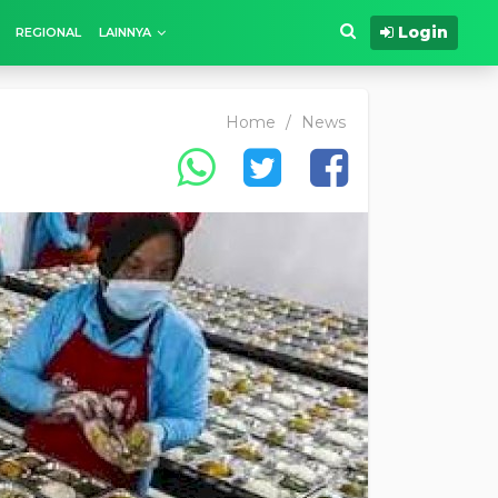
Login
REGIONAL
LAINNYA
Home
/
News