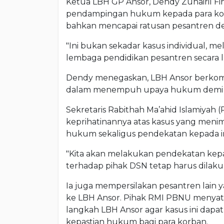
Ketua LBH GP Ansor, Dendy Zuhairil Fi
pendampingan hukum kepada para korb
bahkan mencapai ratusan pesantren de
"Ini bukan sekadar kasus individual, m
lembaga pendidikan pesantren secara lu
Dendy menegaskan, LBH Ansor berkom
dalam menempuh upaya hukum demi 
Sekretaris Rabithah Ma’ahid Islamiya
keprihatinannya atas kasus yang meni
hukum sekaligus pendekatan kepada ins
"Kita akan melakukan pendekatan kep
terhadap pihak DSN tetap harus dilakuk
Ia juga mempersilakan pesantren lain
ke LBH Ansor. Pihak RMI PBNU menya
langkah LBH Ansor agar kasus ini dapat
kepastian hukum bagi para korban.