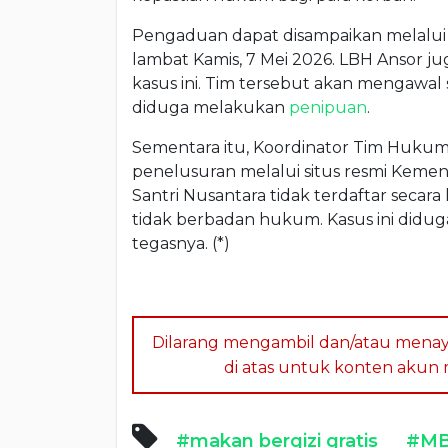
Pengaduan dapat disampaikan melalui
lambat Kamis, 7 Mei 2026. LBH Ansor
kasus ini. Tim tersebut akan mengawa
diduga melakukan
penipuan
.
Sementara itu, Koordinator Tim Hukum
penelusuran melalui situs resmi Keme
Santri Nusantara tidak terdaftar secara leg
tidak berbadan hukum. Kasus ini didu
tegasnya. (*)
Dilarang mengambil dan/atau menay
di atas untuk konten akun me
#makan bergizi gratis
#M