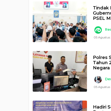
Tindak 
Gubernu
PSEL M
Re
05 Agustus
Polres 
Tahun 2
Negara
Dew
05 Agustus 
Hadiri 