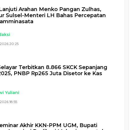
Lanjuti Arahan Menko Pangan Zulhas,
r Sulsel-Menteri LH Bahas Percepatan
amminasata
daksi
 2026 20:25
Selayar Terbitkan 8.866 SKCK Sepanjang
025, PNBP Rp265 Juta Disetor ke Kas
i Yuliani
2026 18:55
Seminar Akhir KKN-PPM UGM, Bupati