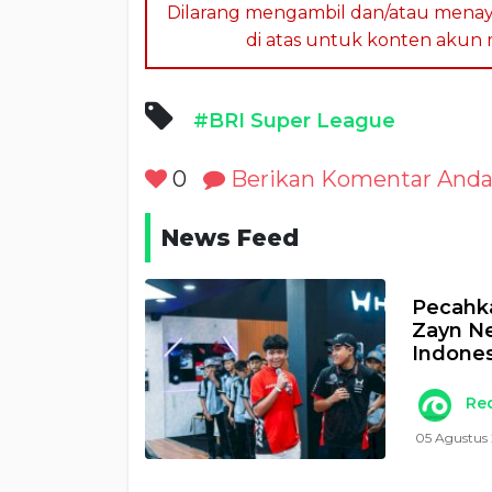
Dilarang mengambil dan/atau menay
di atas untuk konten akun me
#BRI Super League
0
Berikan Komentar And
News Feed
Pecahka
Zayn N
Indones
Re
05 Agustus