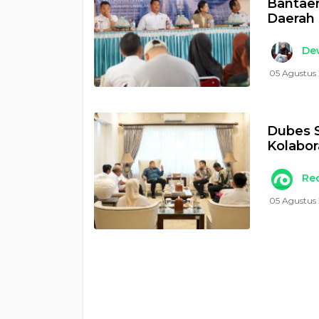
Bantaen
Daerah
Dew
05 Agustus 
Dubes S
Kolabor
Re
05 Agustus 