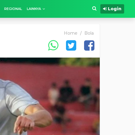
Login
REGIONAL
LAINNYA
Home
/
Bola