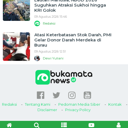
Suguhkan Atraksi Sukhoi hingga
KRI Golok
09 Agustus 2026 15:46
Redaksi
Atasi Keterbatasan Stok Darah, PMI
Gelar Donor Darah Merdeka di
Burau
09 Agustus 2026 12:51
Dewi Yuliani
Redaksi
Tentang Kami
Pedoman Media Siber
Kontak
Disclaimer
Privacy Policy