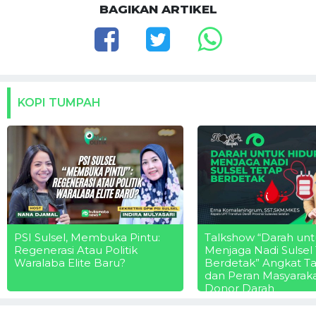
BAGIKAN ARTIKEL
KOPI TUMPAH
PSI Sulsel, Membuka Pintu:
Talkshow “Darah unt
Regenerasi Atau Politik
Menjaga Nadi Sulsel
Waralaba Elite Baru?
Berdetak” Angkat T
dan Peran Masyarak
Donor Darah