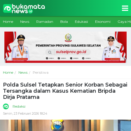
Home
News
Ramadan
Bola
Edukasi
Ekonomi
Gaya H
Home
News
Peristiwa
Polda Sulsel Tetapkan Senior Korban Sebagai
Tersangka dalam Kasus Kematian Bripda
Dirja Pratama
Redaksi
Senin, 23 Februari 2026 18:24