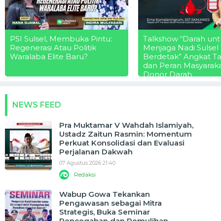
PSI Sulsel, Membuka Pintu:
Talkshow “Darah unt
Regenerasi Atau Politik
Menjaga Nadi Sulsel
Waralaba Elite Baru?
Berdetak” Angkat T
dan Peran Masyarak
Donor Darah
NEWS FEED
Pra Muktamar V Wahdah Islamiyah,
Ustadz Zaitun Rasmin: Momentum
Perkuat Konsolidasi dan Evaluasi
Perjalanan Dakwah
07 Agustus 2026 21:40
Redaksi
Wabup Gowa Tekankan
Pengawasan sebagai Mitra
Strategis, Buka Seminar
Pencegahan dan Pemulihan