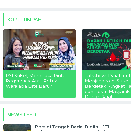
KOPI TUMPAH
PSI Sulsel, Membuka Pintu:
Talkshow “Darah unt
Regenerasi Atau Politik
Menjaga Nadi Sulsel
Waralaba Elite Baru?
Berdetak” Angkat T
dan Peran Masyarak
Donor Darah
NEWS FEED
Pers di Tengah Badai Digital: IJTI