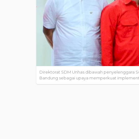
Direktorat SDM Unhas dibawah penyelenggara Subd
Bandung sebagai upaya memperkuat implementas