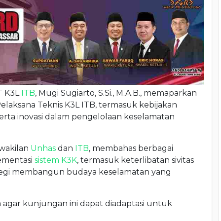
T K3L
ITB
, Mugi Sugiarto, S.Si., M.A.B., memaparkan
Pelaksana Teknis K3L ITB, termasuk kebijakan
 serta inovasi dalam pengelolaan keselamatan
rwakilan
Unhas
dan
ITB
, membahas berbagai
ementasi
sistem K3K
, termasuk keterlibatan sivitas
trategi membangun budaya keselamatan yang
agar kunjungan ini dapat diadaptasi untuk