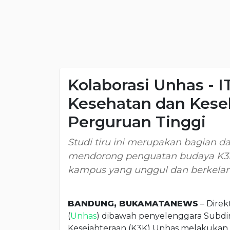
Kolaborasi Unhas - 
Kesehatan dan Kesel
Perguruan Tinggi
Studi tiru ini merupakan bagian 
mendorong penguatan budaya K3K s
kampus yang unggul dan berkelan
BANDUNG, BUKAMATANEWS
– Direk
(
Unhas
) dibawah penyelenggara Subdir
Kesejahteraan (K3K) Unhas melakukan