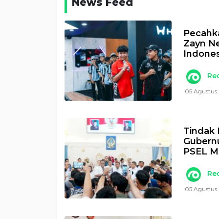
News Feed
Pecahka
Zayn N
Indones
Re
05 Agustus
Tindak 
Gubernu
PSEL M
Re
05 Agustus