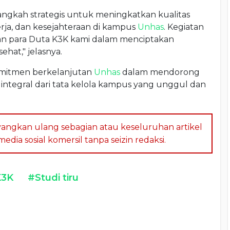
angkah strategis untuk meningkatkan kualitas
ja, dan kesejahteraan di kampus
Unhas
. Kegiatan
an para Duta K3K kami dalam menciptakan
hat," jelasnya.
komitmen berkelanjutan
Unhas
dalam mendorong
ntegral dari tata kelola kampus yang unggul dan
angkan ulang sebagian atau keseluruhan artikel
dia sosial komersil tanpa seizin redaksi.
K3K
#Studi tiru
a