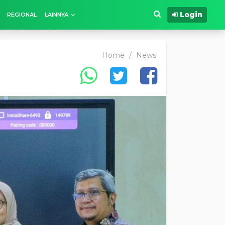
Login
REGIONAL
LAINNYA
Home
/
News