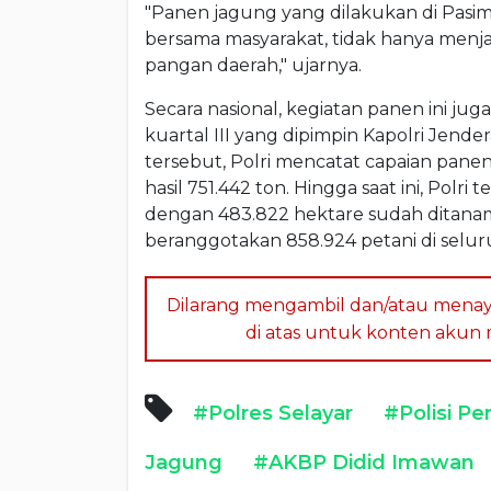
"Panen jagung yang dilakukan di Pasi
bersama masyarakat, tidak hanya men
pangan daerah," ujarnya.
Secara nasional, kegiatan panen ini jug
kuartal III yang dipimpin Kapolri Jende
tersebut, Polri mencatat capaian panen 
hasil 751.442 ton. Hingga saat ini, Polr
dengan 483.822 hektare sudah ditanami
beranggotakan 858.924 petani di seluru
Dilarang mengambil dan/atau menay
di atas untuk konten akun me
#Polres Selayar
#Polisi P
Jagung
#AKBP Didid Imawan