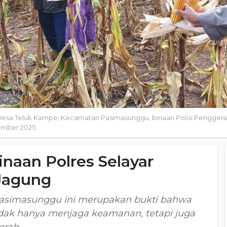
Desa Teluk Kampe, Kecamatan Pasimasunggu, binaan Polisi Pengger
ember 2025.
naan Polres Selayar
Jagung
Pasimasunggu ini merupakan bukti bahwa
tidak hanya menjaga keamanan, tetapi juga