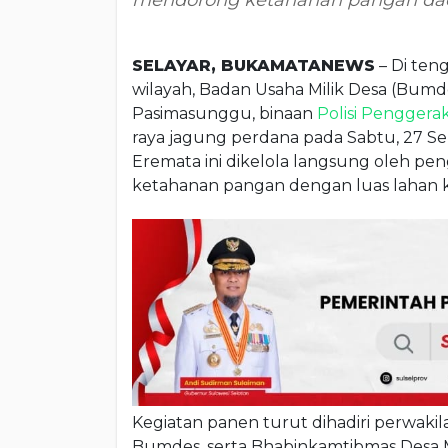
mendorong ketahanan pangan dae
SELAYAR, BUKAMATANEWS
– Di ten
wilayah, Badan Usaha Milik Desa (Bum
Pasimasunggu, binaan
Polisi Pengger
raya jagung perdana pada Sabtu, 27 
Eremata ini dikelola langsung oleh pe
ketahanan pangan dengan luas lahan kur
Kegiatan panen turut dihadiri perwak
Bumdes, serta Bhabinkamtibmas Desa 