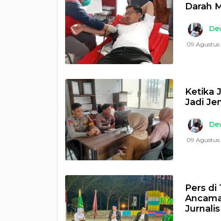
Darah M
Dew
09 Agustus 
Ketika 
Jadi Je
Dew
09 Agustus
Pers di 
Ancaman
Jurnalis