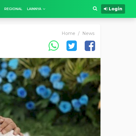
Login
REGIONAL
LAINNYA
Home
/
News