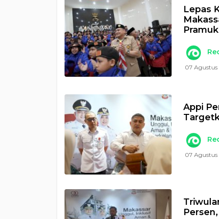
Lepas K
Makass
Pramuk
Re
07 Agustus 
Appi Pe
Targetk
Re
07 Agustus
Triwula
Persen,