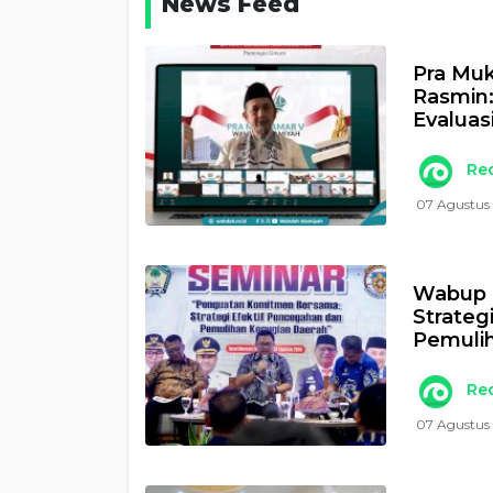
News Feed
Pra Muk
Rasmin
Evaluas
Re
07 Agustus
Wabup 
Strateg
Pemulih
Re
07 Agustus 