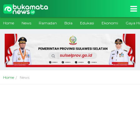
Home
News
Ramadan
Bola
Edukasi
Ekonomi
Gaya H
Home
News