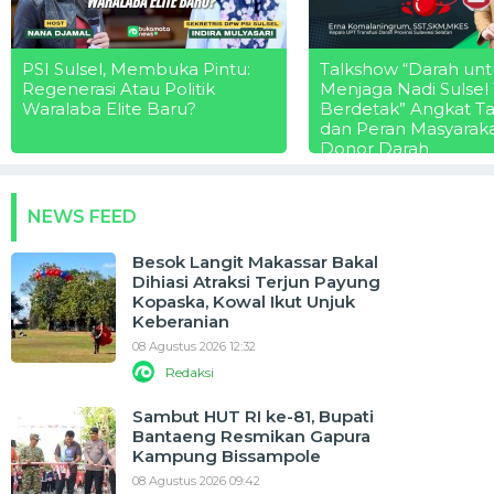
PSI Sulsel, Membuka Pintu:
Talkshow “Darah unt
Regenerasi Atau Politik
Menjaga Nadi Sulsel
Waralaba Elite Baru?
Berdetak” Angkat T
dan Peran Masyarak
Donor Darah
NEWS FEED
Besok Langit Makassar Bakal
Dihiasi Atraksi Terjun Payung
Kopaska, Kowal Ikut Unjuk
Keberanian
08 Agustus 2026 12:32
Redaksi
Sambut HUT RI ke-81, Bupati
Bantaeng Resmikan Gapura
Kampung Bissampole
08 Agustus 2026 09:42