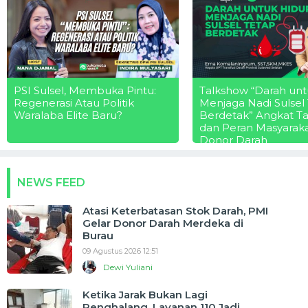
PSI Sulsel, Membuka Pintu:
Talkshow “Darah unt
Regenerasi Atau Politik
Menjaga Nadi Sulsel
Waralaba Elite Baru?
Berdetak” Angkat T
dan Peran Masyarak
Donor Darah
NEWS FEED
Atasi Keterbatasan Stok Darah, PMI
Gelar Donor Darah Merdeka di
Burau
09 Agustus 2026 12:51
Dewi Yuliani
Ketika Jarak Bukan Lagi
Penghalang, Layanan 110 Jadi