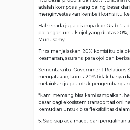
"Itu besar proporsi dari 20% itu adal
adalah komposisi yang paling besar da
menginvestasikan kembali komisi itu kep
Hal senada juga disampaikan Grab. "Jadi
potongan untuk ojol yang di atas 20%," k
Munusamy.
Tirza menjelaskan, 20% komisi itu dial
keamanan, asuransi para ojol dan berb
Sementara itu, Government Relations 
mengatakan, komisi 20% tidak hanya d
melainkan juga untuk pengembangan 
"Kami memang bisa kami sampaikan, h
besar bagi ekosistem transportasi online
kemudian untuk bisa fleksibilitas dalam u
5. Siap-siap ada macet dan pengalihan a