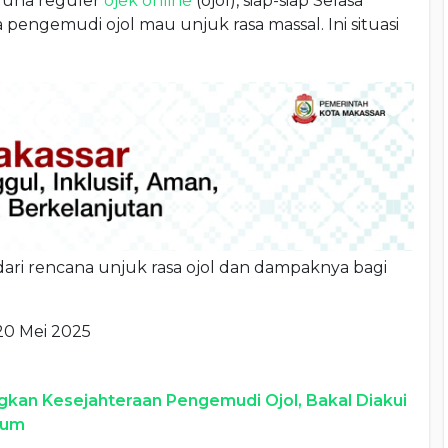
guna reguler
ojek online
(ojol), siap-siap Selasa
ra pengemudi ojol mau unjuk rasa massal. Ini situasi
 dari rencana unjuk rasa ojol dan dampaknya bagi
 20 Mei 2025
kan Kesejahteraan Pengemudi Ojol, Bakal Diakui
mum