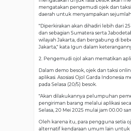
mengatakan unjuk rasa besok akan me
mengatakan pengemudi ojek dan taksi 
daerah untuk menyampaikan sejumlah
"Diperkirakan akan dihadiri lebih dari 2
dan sebagian Sumatera serta Jabodet
wilayah Jakarta, dan bergabung di bebe
Jakarta," kata Igun dalam keterangannya
2. Pengemudi ojol akan mematikan apli
Dalam demo besok, ojek dan taksi on
aplikasi. Asosiasi Ojol Garda Indones
pada Selasa (20/5) besok.
"Akan dilakukannya pelumpuhan pe
pengiriman barang melalui aplikasi sec
Selasa, 20 Mei 2025 mulai jam 00.00 sa
Oleh karena itu, para pengguna setia oj
alternatif kendaraan umum lain untuk p