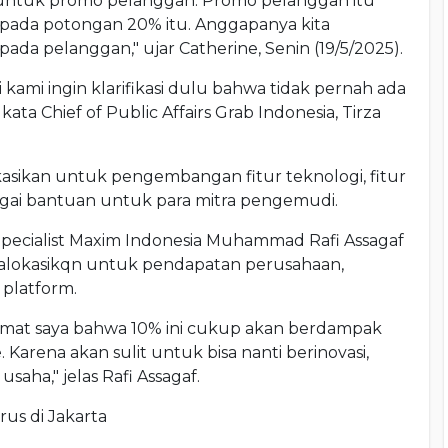
ah untuk promo pelanggan. Promo pelanggan itu
ripada potongan 20% itu. Anggapanya kita
ada pelanggan," ujar Catherine, Senin (19/5/2025).
 kami ingin klarifikasi dulu bahwa tidak pernah ada
ata Chief of Public Affairs Grab Indonesia, Tirza
okasikan untuk pengembangan fitur teknologi, fitur
agai bantuan untuk para mitra pengemudi.
Specialist Maxim Indonesia Muhammad Rafi Assagaf
ialokasikqn untuk pendapatan perusahaan,
platform.
emat saya bahwa 10% ini cukup akan berdampak
. Karena akan sulit untuk bisa nanti berinovasi,
saha," jelas Rafi Assagaf.
rus di Jakarta