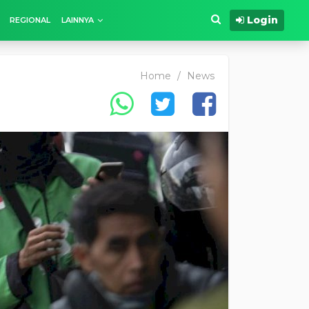
Login
REGIONAL
LAINNYA
Home
/
News