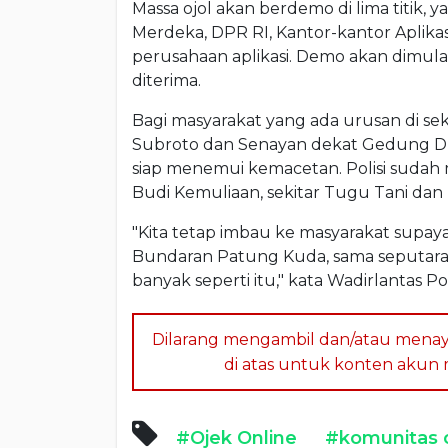
Massa ojol akan berdemo di lima titik
Merdeka, DPR RI, Kantor-kantor Aplik
perusahaan aplikasi. Demo akan dimul
diterima.
Bagi masyarakat yang ada urusan di s
Subroto dan Senayan dekat Gedung DPR 
siap menemui kemacetan. Polisi sudah m
Budi Kemuliaan, sekitar Tugu Tani da
"Kita tetap imbau ke masyarakat supa
Bundaran Patung Kuda, sama seputar
banyak seperti itu," kata Wadirlantas 
Dilarang mengambil dan/atau menay
di atas untuk konten akun me
#Ojek Online
#komunitas o