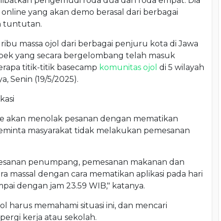
libatkan pengemudi roda dua dan roda empat. Dia
online yang akan demo berasal dari berbagai
 tuntutan.
5 ribu massa ojol dari berbagai penjuru kota di Jawa
abek yang secara bergelombang telah masuk
rapa titik-titik basecamp
komunitas ojol
di 5 wilayah
, Senin (19/5/2025).
kasi
line akan menolak pesanan dengan mematikan
ia meminta masyarakat tidak melakukan pemesanan
mesanan penumpang, pemesanan makanan dan
ara massal dengan cara mematikan aplikasi pada hari
mpai dengan jam 23.59 WIB," katanya.
ol harus memahami situasi ini, dan mencari
ergi kerja atau sekolah.