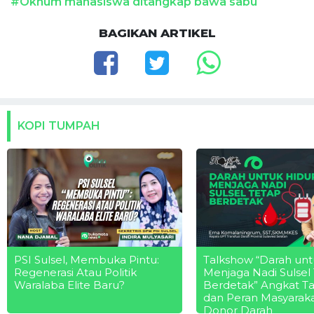
#Oknum mahasiswa ditangkap bawa sabu
BAGIKAN ARTIKEL
KOPI TUMPAH
PSI Sulsel, Membuka Pintu:
Talkshow “Darah unt
Regenerasi Atau Politik
Menjaga Nadi Sulsel
Waralaba Elite Baru?
Berdetak” Angkat T
dan Peran Masyarak
Donor Darah