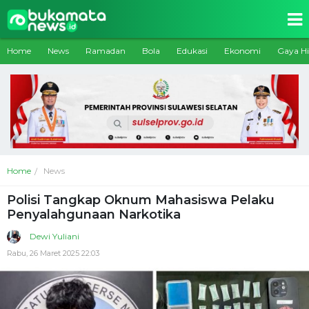
Home
News
Ramadan
Bola
Edukasi
Ekonomi
Gaya H
Home
News
Polisi Tangkap Oknum Mahasiswa Pelaku
Penyalahgunaan Narkotika
Dewi Yuliani
Rabu, 26 Maret 2025 22:03