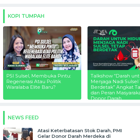
KOPI TUMPAH
PSI Sulsel, Membuka Pintu:
Talkshow “Darah unt
Regenerasi Atau Politik
Menjaga Nadi Sulsel
Waralaba Elite Baru?
Berdetak” Angkat T
dan Peran Masyarak
Donor Darah
NEWS FEED
Atasi Keterbatasan Stok Darah, PMI
Gelar Donor Darah Merdeka di