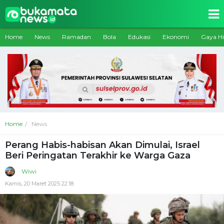
Home
News
Ramadan
Bola
Edukasi
Ekonomi
Gaya H
Home
News
Perang Habis-habisan Akan Dimulai, Israel
Beri Peringatan Terakhir ke Warga Gaza
Wiwi
Kamis, 20 Maret 2025 22:18