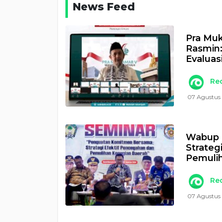
News Feed
Pra Muk
Rasmin
Evaluas
Re
07 Agustus
Wabup 
Strateg
Pemulih
Re
07 Agustus 