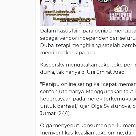
Dalam kasus lain, para penipu mencip
sebagai vendor independen dari seluruh
Dubai tetapi menghilang setelah pemb
mendapatkan apa-apa.
Kaspersky mengatakan toko-toko penip
dunia, tak hanya di Uni Emirat Arab.
"Penipu online sering kali cepat meman
contoh utamanya. Menggunakan takt
kepercayaan pada merek terkemuka ada
untuk berhasil," ujar Olga Svistunova,
Jumat (24/1).
Olga menyebut konsumen perlu mempe
memverifikasi keaslian toko online, 