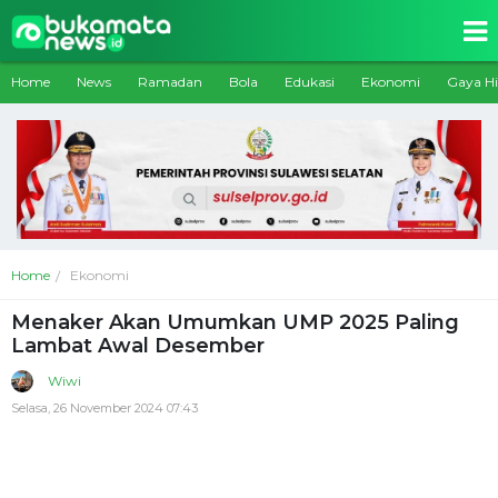
Home
News
Ramadan
Bola
Edukasi
Ekonomi
Gaya H
Home
Ekonomi
Menaker Akan Umumkan UMP 2025 Paling
Lambat Awal Desember
Wiwi
Selasa, 26 November 2024 07:43