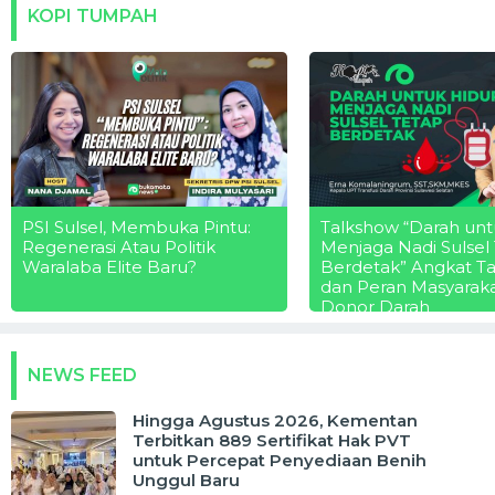
KOPI TUMPAH
PSI Sulsel, Membuka Pintu:
Talkshow “Darah unt
Regenerasi Atau Politik
Menjaga Nadi Sulsel
Waralaba Elite Baru?
Berdetak” Angkat T
dan Peran Masyarak
Donor Darah
NEWS FEED
Hingga Agustus 2026, Kementan
Terbitkan 889 Sertifikat Hak PVT
untuk Percepat Penyediaan Benih
Unggul Baru