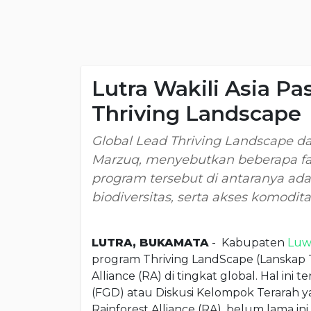
Lutra Wakili Asia Pas
Thriving Landscape
Global Lead Thriving Landscape dar
Marzuq, menyebutkan beberapa fak
program tersebut di antaranya ada
biodiversitas, serta akses komodit
LUTRA, BUKAMATA
-
Kabupaten
Luw
program Thriving LandScape (Lanskap
Alliance (RA) di tingkat global. Hal in
(FGD) atau Diskusi Kelompok Terarah 
Rainforest Alliance (RA), belum lama ini