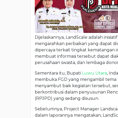
Dijelaskannya, LandScale adalah inisiati
mengarahkan perbaikan yang dapat di
dipercaya terkait tingkat kematangan 
membuat informasi tersebut dapat dia
perusahaan swasta, dan lembaga donor
Sementara itu, Bupati
Luwu Utara
, Ind
membuka FGD yang mengambil tema “A
menyambut baik kegiatan tersebut, sert
berkontribusi dalam penyusunan Ren
(RPJPD) yang sedang disusun.
Sebelumnya, Project Manager Landscap
dalam laporannya mengatakan, LandScale