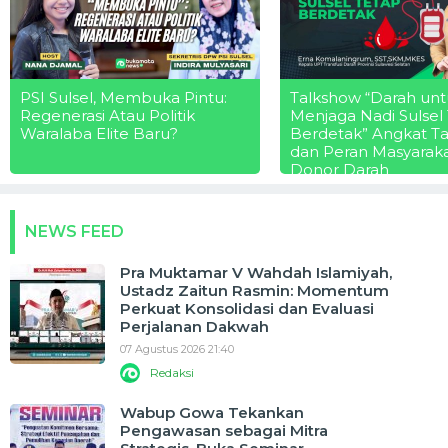
PSI Sulsel, Membuka Pintu:
Talkshow “Darah unt
Regenerasi Atau Politik
Menjaga Nadi Sulsel
Waralaba Elite Baru?
Berdetak” Angkat T
dan Peran Masyarak
Donor Darah
NEWS FEED
Pra Muktamar V Wahdah Islamiyah,
Ustadz Zaitun Rasmin: Momentum
Perkuat Konsolidasi dan Evaluasi
Perjalanan Dakwah
07 Agustus 2026 21:40
Redaksi
Wabup Gowa Tekankan
Pengawasan sebagai Mitra