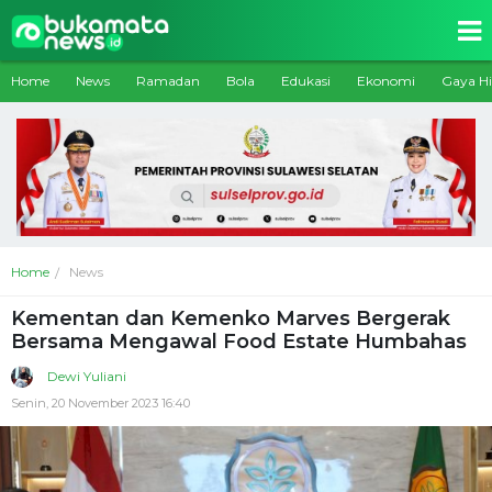
Home
News
Ramadan
Bola
Edukasi
Ekonomi
Gaya H
Home
News
Kementan dan Kemenko Marves Bergerak
Bersama Mengawal Food Estate Humbahas
Dewi Yuliani
Senin, 20 November 2023 16:40