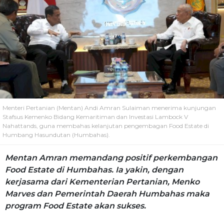
Menteri Pertanian (Mentan) Andi Amran Sulaiman menerima kunjungan
Stafsus Kemenko Bidang Kemaritiman dan Investasi Lambock V
Nahattands, guna membahas kelanjutan pengembagan Food Estate di
Humbang Hasundutan (Humbahas).
Mentan Amran memandang positif perkembangan
Food Estate di Humbahas. Ia yakin, dengan
kerjasama dari Kementerian Pertanian, Menko
Marves dan Pemerintah Daerah Humbahas maka
program Food Estate akan sukses.