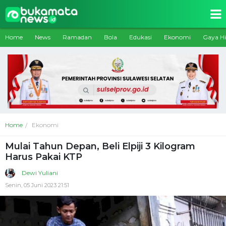
Home
News
Ramadan
Bola
Edukasi
Ekonomi
Gaya H
Home
Ekonomi
Mulai Tahun Depan, Beli Elpiji 3 Kilogram
Harus Pakai KTP
Dewi Yuliani
Senin, 05 Juni 2023 21:51