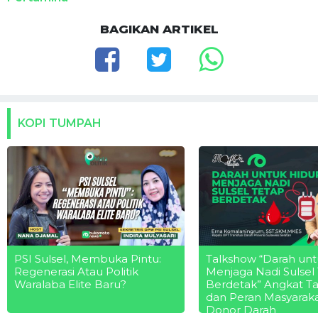
BAGIKAN ARTIKEL
KOPI TUMPAH
PSI Sulsel, Membuka Pintu:
Talkshow “Darah unt
Regenerasi Atau Politik
Menjaga Nadi Sulsel
Waralaba Elite Baru?
Berdetak” Angkat T
dan Peran Masyarak
Donor Darah