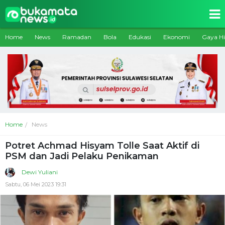
Home
News
Ramadan
Bola
Edukasi
Ekonomi
Gaya H
Home
News
Potret Achmad Hisyam Tolle Saat Aktif di
PSM dan Jadi Pelaku Penikaman
Dewi Yuliani
Sabtu, 06 Mei 2023 19:31