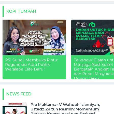
KOPI TUMPAH
PSI Sulsel, Membuka Pintu:
Talkshow “Darah unt
Regenerasi Atau Politik
Menjaga Nadi Sulsel
Waralaba Elite Baru?
Berdetak” Angkat T
dan Peran Masyarak
Donor Darah
NEWS FEED
Pra Muktamar V Wahdah Islamiyah,
Ustadz Zaitun Rasmin: Momentum
Perkuat Konsolidasi dan Evaluasi