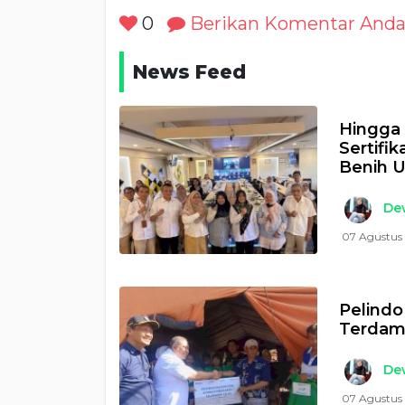
0
Berikan Komentar And
News Feed
Hingga 
Sertifi
Benih 
Dew
07 Agustus 
Pelindo
Terdamp
Dew
07 Agustus 