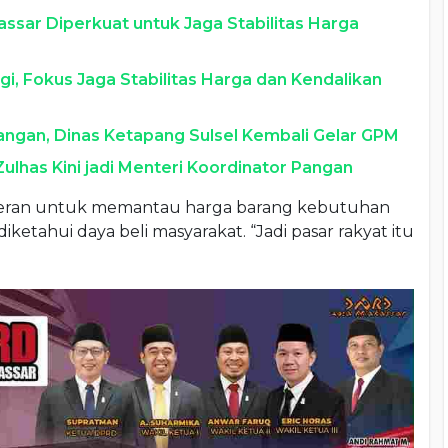
ssar Diperkuat untuk Jaga Stabilitas Harga
i, Fokus Jaga Stabilitas Harga dan Kendalikan
ngan, Dinas Ketapang Sulsel Kembali Gelar GPM
lhas Kini jadi Menteri Koordinator Pangan
erperan untuk memantau harga barang kebutuhan
iketahui daya beli masyarakat. “Jadi pasar rakyat itu