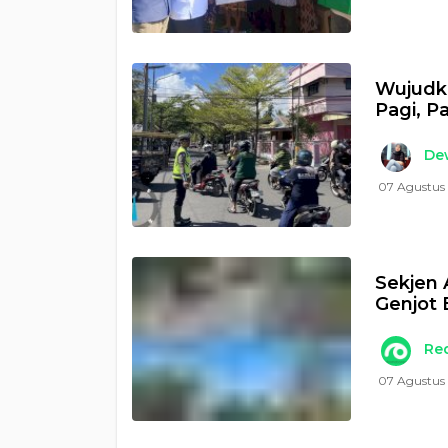
Wujudka
Pagi, P
Dew
07 Agustus 
Sekjen
Genjot
Re
07 Agustus 