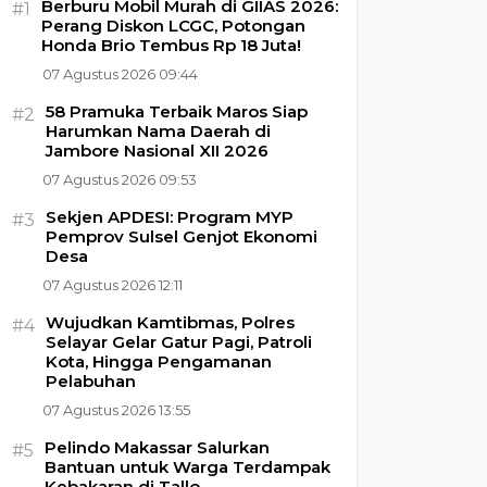
Berburu Mobil Murah di GIIAS 2026:
#1
Perang Diskon LCGC, Potongan
Honda Brio Tembus Rp 18 Juta!
07 Agustus 2026 09:44
58 Pramuka Terbaik Maros Siap
#2
Harumkan Nama Daerah di
Jambore Nasional XII 2026
07 Agustus 2026 09:53
Sekjen APDESI: Program MYP
#3
Pemprov Sulsel Genjot Ekonomi
Desa
07 Agustus 2026 12:11
Wujudkan Kamtibmas, Polres
#4
Selayar Gelar Gatur Pagi, Patroli
Kota, Hingga Pengamanan
Pelabuhan
07 Agustus 2026 13:55
Pelindo Makassar Salurkan
#5
Bantuan untuk Warga Terdampak
Kebakaran di Tallo