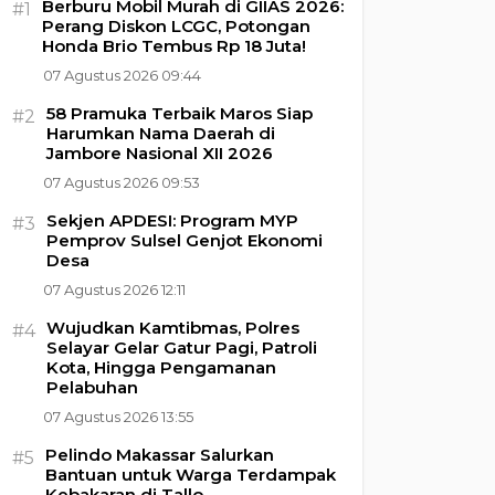
Berburu Mobil Murah di GIIAS 2026:
#1
Perang Diskon LCGC, Potongan
Honda Brio Tembus Rp 18 Juta!
07 Agustus 2026 09:44
58 Pramuka Terbaik Maros Siap
#2
Harumkan Nama Daerah di
Jambore Nasional XII 2026
07 Agustus 2026 09:53
Sekjen APDESI: Program MYP
#3
Pemprov Sulsel Genjot Ekonomi
Desa
07 Agustus 2026 12:11
Wujudkan Kamtibmas, Polres
#4
Selayar Gelar Gatur Pagi, Patroli
Kota, Hingga Pengamanan
Pelabuhan
07 Agustus 2026 13:55
Pelindo Makassar Salurkan
#5
Bantuan untuk Warga Terdampak
Kebakaran di Tallo