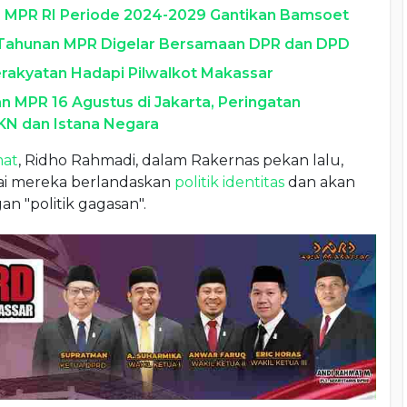
ua MPR RI Periode 2024-2029 Gantikan Bamsoet
g Tahunan MPR Digelar Bersamaan DPR dan DPD
erakyatan Hadapi Pilwalkot Makassar
 MPR 16 Agustus di Jakarta, Peringatan
IKN dan Istana Negara
mat
, Ridho Rahmadi, dalam Rakernas pekan lalu,
ai mereka berlandaskan
politik identitas
dan akan
 "politik gagasan".