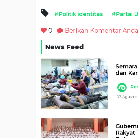
#Politik identitas
#Partai
0
Berikan Komentar And
News Feed
Semara
dan Kar
Re
07 Agustus 
Gubernu
Rakyat 