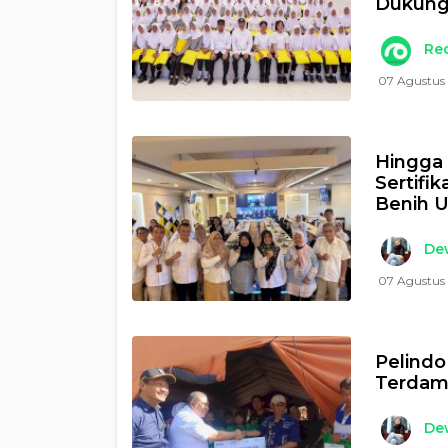
Dukung
Re
07 Agustus 
Hingga 
Sertifi
Benih 
Dew
07 Agustus 
Pelindo
Terdamp
Dew