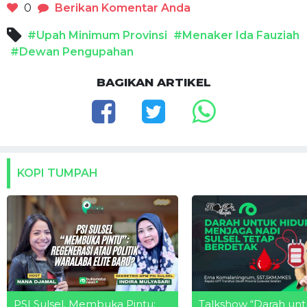
0
Berikan Komentar Anda
#Upah Minimum Provinsi
#Menaker Ida Fauziah
#Dewan Pengupahan
BAGIKAN ARTIKEL
KOPI TUMPAH
PSI Sulsel, Membuka Pintu:
Talkshow “Darah unt