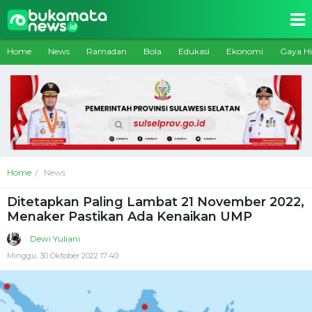
Home
News
Ramadan
Bola
Edukasi
Ekonomi
Gaya H
Home
News
Ditetapkan Paling Lambat 21 November 2022,
Menaker Pastikan Ada Kenaikan UMP
Dewi Yuliani
Minggu, 30 Oktober 2022 17:40