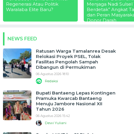
Regenerasi Atau Politik
Menjaga Nadi Sulsel
Waralaba Elite Baru?
Berdetak” Angkat T
dan Peran Masyarak
Donor Darah
NEWS FEED
Ratusan Warga Tamalanrea Desak
Relokasi Proyek PSEL, Tolak
Fasilitas Pengolah Sampah
Dibangun di Permukiman
06 Agustus 2026 18:10
Redaksi
Bupati Bantaeng Lepas Kontingen
Pramuka Kwarcab Bantaeng
Menuju Jambore Nasional XII
Tahun 2026
06 Agustus 2026 15:42
Dewi Yuliani