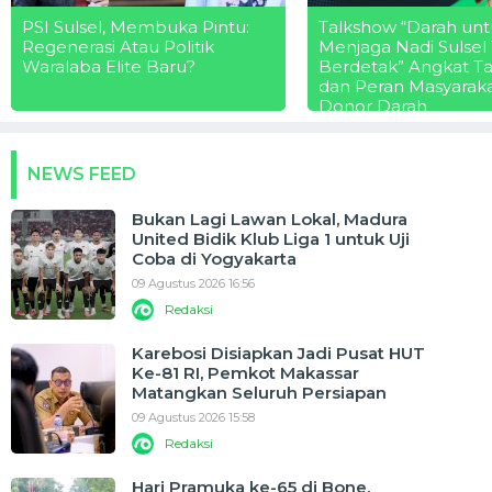
PSI Sulsel, Membuka Pintu:
Talkshow “Darah unt
Regenerasi Atau Politik
Menjaga Nadi Sulsel
Waralaba Elite Baru?
Berdetak” Angkat T
dan Peran Masyarak
Donor Darah
NEWS FEED
Bukan Lagi Lawan Lokal, Madura
United Bidik Klub Liga 1 untuk Uji
Coba di Yogyakarta
09 Agustus 2026 16:56
Redaksi
Karebosi Disiapkan Jadi Pusat HUT
Ke-81 RI, Pemkot Makassar
Matangkan Seluruh Persiapan
09 Agustus 2026 15:58
Redaksi
Hari Pramuka ke-65 di Bone,