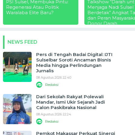
PSI Sulsel, Membuka Pintu:
Talkshow “Darah unt
Regenerasi Atau Politik
Menjaga Nadi Sulsel
Waralaba Elite Baru?
Berdetak” Angkat T
dan Peran Masyarak
Donor Darah
NEWS FEED
Pers di Tengah Badai Digital: IJTI
Sulselbar Soroti Ancaman Bisnis
Media hingga Perlindungan
Jurnalis
08 Agustus 2026 22:40
Redaksi
Dari Sekolah Rakyat Polewali
Mandar, Ismi Ukir Sejarah Jadi
Calon Paskibraka Nasional
08 Agustus 2026 22:24
Redaksi
Pemkot Makassar Perkuat Sinergi