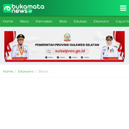
Home
News
Ramadan
Bola
Edukasi
Ekonomi
Gaya H
Home
Ekonomi
Bisnis