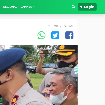
Login
REGIONAL
LAINNYA
Home
/
News