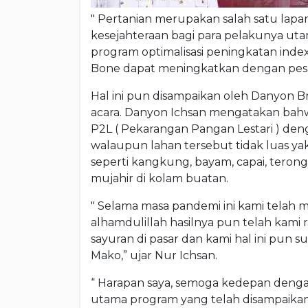
" Pertanian merupakan salah satu lapa
kesejahteraan bagi para pelakunya uta
program optimalisasi peningkatan index 
Bone dapat meningkatkan dengan pesat
Hal ini pun disampaikan oleh Danyon Br
acara. Danyon Ichsan mengatakan bahw
P2L ( Pekarangan Pangan Lestari ) de
walaupun lahan tersebut tidak luas 
seperti kangkung, bayam, capai, terong
mujahir di kolam buatan.
" Selama masa pandemi ini kami telah
alhamdulillah hasilnya pun telah kami 
sayuran di pasar dan kami hal ini pun s
Mako,” ujar Nur Ichsan.
“ Harapan saya, semoga kedepan den
utama program yang telah disampaikan