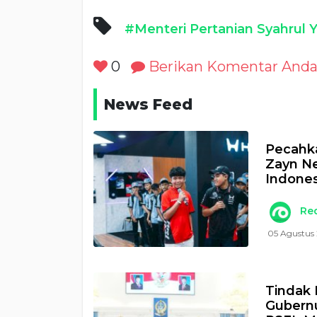
#Menteri Pertanian Syahrul 
0
Berikan Komentar And
News Feed
Pecahka
Zayn N
Indones
Re
05 Agustus
Tindak 
Gubernu