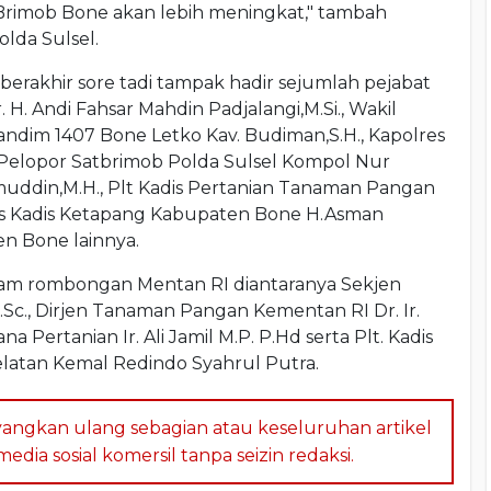
rimob Bone akan lebih meningkat," tambah
lda Sulsel.
erakhir sore tadi tampak hadir sejumlah pejabat
H. Andi Fahsar Mahdin Padjalangi,M.Si., Wakil
andim 1407 Bone Letko Kav. Budiman,S.H., Kapolres
 Pelopor Satbrimob Polda Sulsel Kompol Nur
lamuddin,M.H., Plt Kadis Pertanian Tanaman Pangan
us Kadis Ketapang Kabupaten Bone H.Asman
n Bone lainnya.
am rombongan Mentan RI diantaranya Sekjen
M.Sc., Dirjen Tanaman Pangan Kementan RI Dr. Ir.
na Pertanian Ir. Ali Jamil M.P. P.Hd serta Plt. Kadis
elatan Kemal Redindo Syahrul Putra.
angkan ulang sebagian atau keseluruhan artikel
dia sosial komersil tanpa seizin redaksi.