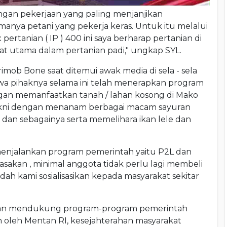
ngan pekerjaan yang paling menjanjikan
manya petani yang pekerja keras. Untuk itu melalui
pertanian ( IP ) 400 ini saya berharap pertanian di
 utama dalam pertanian padi," ungkap SYL.
imob Bone saat ditemui awak media di sela - sela
a pihaknya selama ini telah menerapkan program
ngan memanfaatkan tanah / lahan kosong di Mako
yakni dengan menanam berbagai macam sayuran
 dan sebagainya serta memelihara ikan lele dan
 menjalankan program pemerintah yaitu P2L dan
rasakan , minimal anggota tidak perlu lagi membeli
udah kami sosialisasikan kepada masyarakat sekitar
gan mendukung program-program pemerintah
 oleh Mentan RI, kesejahterahan masyarakat