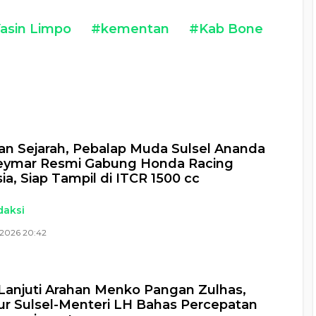
Yasin Limpo
#kementan
#Kab Bone
a
n Sejarah, Pebalap Muda Sulsel Ananda
eymar Resmi Gabung Honda Racing
ia, Siap Tampil di ITCR 1500 cc
daksi
 2026 20:42
Lanjuti Arahan Menko Pangan Zulhas,
r Sulsel-Menteri LH Bahas Percepatan