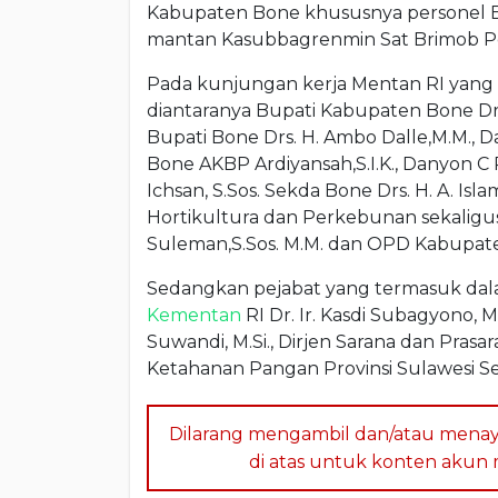
Kabupaten Bone khususnya personel B
mantan Kasubbagrenmin Sat Brimob Po
Pada kunjungan kerja Mentan RI yang b
diantaranya Bupati Kabupaten Bone Dr. 
Bupati Bone Drs. H. Ambo Dalle,M.M., D
Bone AKBP Ardiyansah,S.I.K., Danyon C
Ichsan, S.Sos. Sekda Bone Drs. H. A. Is
Hortikultura dan Perkebunan sekalig
Suleman,S.Sos. M.M. dan OPD Kabupate
Sedangkan pejabat yang termasuk dal
Kementan
RI Dr. Ir. Kasdi Subagyono, 
Suwandi, M.Si., Dirjen Sarana dan Prasara
Ketahanan Pangan Provinsi Sulawesi S
Dilarang mengambil dan/atau menay
di atas untuk konten akun me