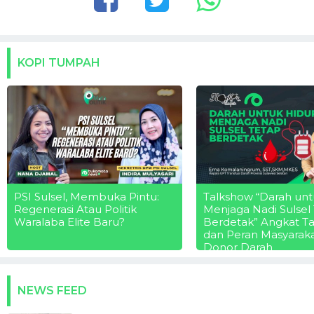
KOPI TUMPAH
PSI Sulsel, Membuka Pintu:
Talkshow “Darah unt
Regenerasi Atau Politik
Menjaga Nadi Sulsel
Waralaba Elite Baru?
Berdetak” Angkat T
dan Peran Masyarak
Donor Darah
NEWS FEED