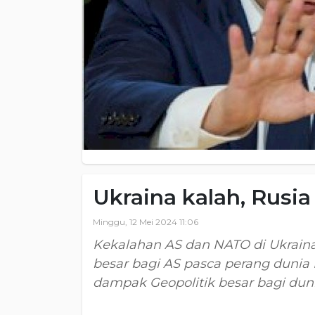
Ukraina kalah, Rusi
Minggu, 12 Mei 2024 11:06
Kekalahan AS dan NATO di Ukraina,
besar bagi AS pasca perang dunia 
dampak Geopolitik besar bagi duni