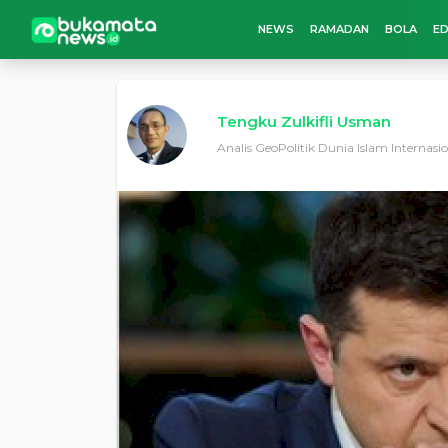
NEWS
RAMADAN
BOLA
ED
Tengku Zulkifli Usman
Analis GeoPolitik Dunia Islam Internasi