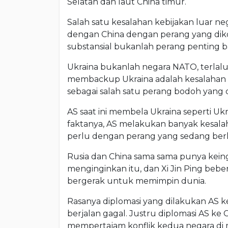
Selatan dan laut China timur.
Salah satu kesalahan kebijakan luar n
dengan China dengan perang yang diko
substansial bukanlah perang penting ba
Ukraina bukanlah negara NATO, terlal
membackup Ukraina adalah kesalahan f
sebagai salah satu perang bodoh yang 
AS saat ini membela Ukraina seperti U
faktanya, AS melakukan banyak kesal
perlu dengan perang yang sedang berla
Rusia dan China sama sama punya kein
menginginkan itu, dan Xi Jin Ping beb
bergerak untuk memimpin dunia.
Rasanya diplomasi yang dilakukan AS kep
berjalan gagal. Justru diplomasi AS k
mempertajam konflik kedua negara di