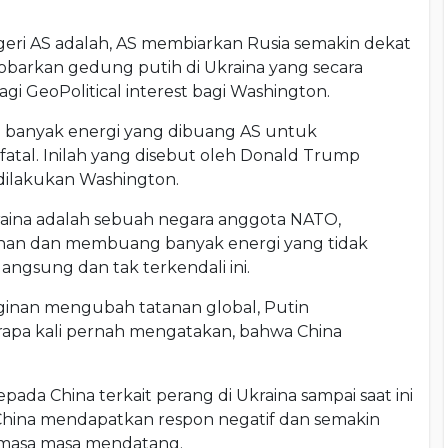
egeri AS adalah, AS membiarkan Rusia semakin dekat
barkan gedung putih di Ukraina yang secara
gi GeoPolitical interest bagi Washington.
u banyak energi yang dibuang AS untuk
atal. Inilah yang disebut oleh Donald Trump
dilakukan Washington.
kraina adalah sebuah negara anggota NATO,
ahan dan membuang banyak energi yang tidak
ngsung dan tak terkendali ini.
ginan mengubah tatanan global, Putin
erapa kali pernah mengatakan, bahwa China
ada China terkait perang di Ukraina sampai saat ini
e China mendapatkan respon negatif dan semakin
 masa masa mendatang.