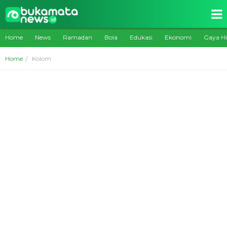
Home
News
Ramadan
Bola
Edukasi
Ekonomi
Gaya H
Home
Kolom