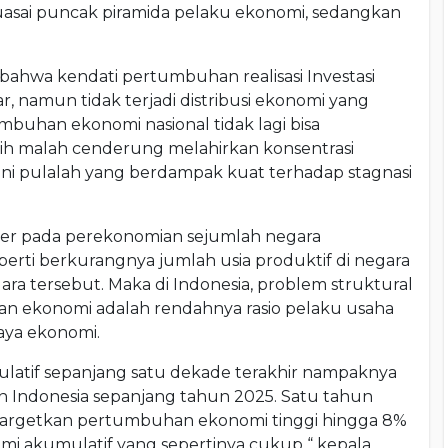
asai puncak piramida pelaku ekonomi, sedangkan
ahwa kendati pertumbuhan realisasi Investasi
, namun tidak terjadi distribusi ekonomi yang
mbuhan ekonomi nasional tidak lagi bisa
lih malah cenderung melahirkan konsentrasi
 ini pulalah yang berdampak kuat terhadap stagnasi
uler pada perekonomian sejumlah negara
perti berkurangnya jumlah usia produktif di negara
ra tersebut. Maka di Indonesia, problem struktural
ekonomi adalah rendahnya rasio pelaku usaha
aya ekonomi.
latif sepanjang satu dekade terakhir nampaknya
 Indonesia sepanjang tahun 2025. Satu tahun
argetkan pertumbuhan ekonomi tinggi hingga 8%
i akumulatif yang sepertinya cukup “ kepala