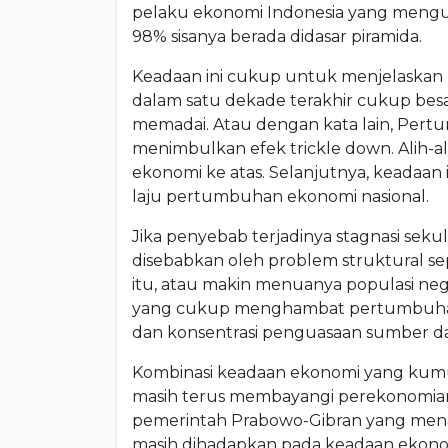
pelaku ekonomi Indonesia yang mengu
98% sisanya berada didasar piramida.
Keadaan ini cukup untuk menjelaskan b
dalam satu dekade terakhir cukup besar
memadai. Atau dengan kata lain, Pertu
menimbulkan efek trickle down. Alih-a
ekonomi ke atas. Selanjutnya, keadaan
laju pertumbuhan ekonomi nasional.
Jika penyebab terjadinya stagnasi sek
disebabkan oleh problem struktural se
itu, atau makin menuanya populasi nega
yang cukup menghambat pertumbuhan 
dan konsentrasi penguasaan sumber d
Kombinasi keadaan ekonomi yang kumu
masih terus membayangi perekonomian
pemerintah Prabowo-Gibran yang men
masih dihadapkan pada keadaan ekonom