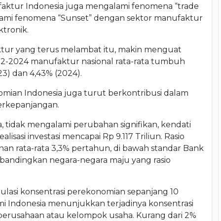
aktur Indonesia juga mengalami fenomena “trade
galami fenomena “Sunset” dengan sektor manufaktur
tronik.
r yang terus melambat itu, makin menguat
2-2024 manufaktur nasional rata-rata tumbuh
3) dan 4,43% (2024).
omian Indonesia juga turut berkontribusi dalam
erkepanjangan.
, tidak mengalami perubahan signifikan, kendati
isasi investasi mencapai Rp 9.117 Triliun. Rasio
an rata-rata 3,3% pertahun, di bawah standar Bank
dibandingkan negara-negara maju yang rasio
mulasi konsentrasi perekonomian sepanjang 10
mi Indonesia menunjukkan terjadinya konsentrasi
perusahaan atau kelompok usaha. Kurang dari 2%