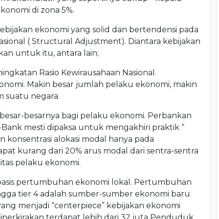
onomi di zona 5%.
ijakan ekonomi yang solid dan bertendensi pada
ional ( Structural Adjustment). Diantara kebijakan
n untuk itu, antara lain;
ingkatan Rasio Kewirausahaan Nasional.
omi. Makin besar jumlah pelaku ekonomi, makin
m suatu negara.
esar-besarnya bagi pelaku ekonomi. Perbankan
nk mesti dipaksa untuk mengakhiri praktik “
an konsentrasi alokasi modal hanya pada
pat kurang dari 20% arus modal dari sentra-sentra
itas pelaku ekonomi.
basis pertumbuhan ekonomi lokal. Pertumbuhan
 hingga tier 4 adalah sumber-sumber ekonomi baru
 yang menjadi “centerpiece” kebijakan ekonomi
perkirakan terdapat lebih dari 32 juta Penduduk