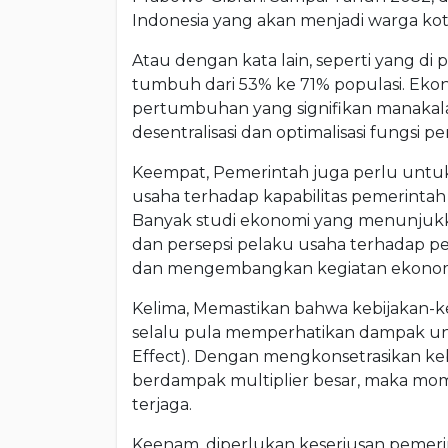
Indonesia yang akan menjadi warga kota 
Atau dengan kata lain, seperti yang di
tumbuh dari 53% ke 71% populasi. Eko
pertumbuhan yang signifikan manakal
desentralisasi dan optimalisasi fungsi p
Keempat, Pemerintah juga perlu untuk
usaha terhadap kapabilitas pemerint
Banyak studi ekonomi yang menunjukkk
dan persepsi pelaku usaha terhadap p
dan mengembangkan kegiatan ekonom
Kelima, Memastikan bahwa kebijakan-k
selalu pula memperhatikan dampak ung
Effect). Dengan mengkonsetrasikan ke
berdampak multiplier besar, maka m
terjaga.
Keenam, diperlukan keseriusan pemer