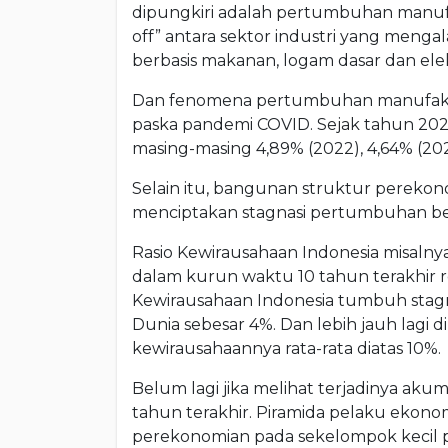
dipungkiri adalah pertumbuhan manuf
off” antara sektor industri yang men
berbasis makanan, logam dasar dan elek
Dan fenomena pertumbuhan manufaktu
paska pandemi COVID. Sejak tahun 202
masing-masing 4,89% (2022), 4,64% (202
Selain itu, bangunan struktur perekon
menciptakan stagnasi pertumbuhan b
Rasio Kewirausahaan Indonesia misalnya
dalam kurun waktu 10 tahun terakhir real
Kewirausahaan Indonesia tumbuh stagn
Dunia sebesar 4%. Dan lebih jauh lagi 
kewirausahaannya rata-rata diatas 10%.
Belum lagi jika melihat terjadinya aku
tahun terakhir. Piramida pelaku ekono
perekonomian pada sekelompok kecil 