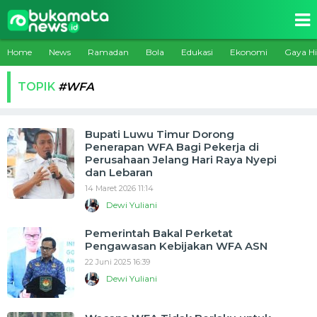
Home
News
Ramadan
Bola
Edukasi
Ekonomi
Gaya H
TOPIK
#WFA
Bupati Luwu Timur Dorong
Penerapan WFA Bagi Pekerja di
Perusahaan Jelang Hari Raya Nyepi
dan Lebaran
14 Maret 2026 11:14
Dewi Yuliani
Pemerintah Bakal Perketat
Pengawasan Kebijakan WFA ASN
22 Juni 2025 16:39
Dewi Yuliani