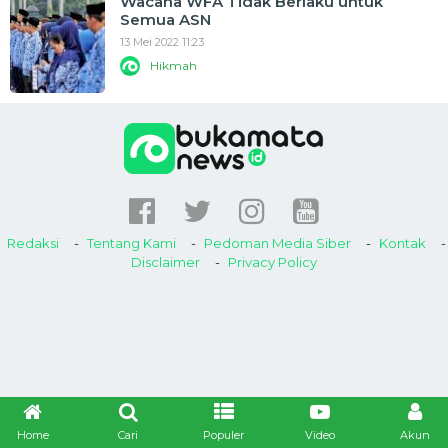
Wacana WFA Tidak Berlaku untuk
Semua ASN
13 Mei 2022 11:23
Hikmah
Redaksi
Tentang Kami
Pedoman Media Siber
Kontak
Disclaimer
Privacy Policy
Home
Cari
Populer
Video
Akun