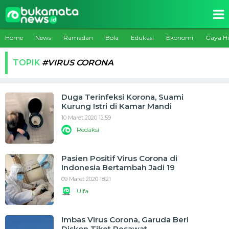
Home
News
Ramadan
Bola
Edukasi
Ekonomi
Gaya H
TOPIK
#VIRUS CORONA
Duga Terinfeksi Korona, Suami
Kurung Istri di Kamar Mandi
10 Maret 2020 12:59
Redaksi
Pasien Positif Virus Corona di
Indonesia Bertambah Jadi 19
09 Maret 2020 18:21
Ulfa
Imbas Virus Corona, Garuda Beri
Diskon Tiket Pesawat