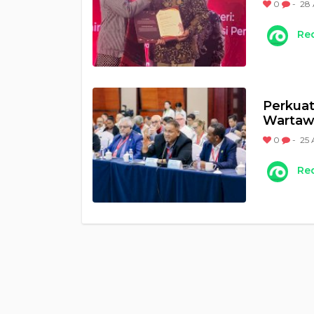
0
-
28 
Re
Perkuat
Wartaw
0
-
25 
Re