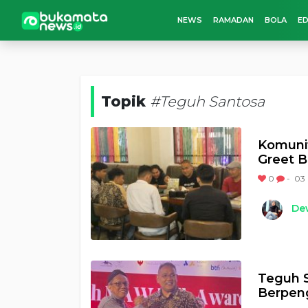
NEWS
RAMADAN
BOLA
ED
Topik
#Teguh Santosa
Komunit
Greet 
0
-
03 
Dew
Teguh S
Berpeng