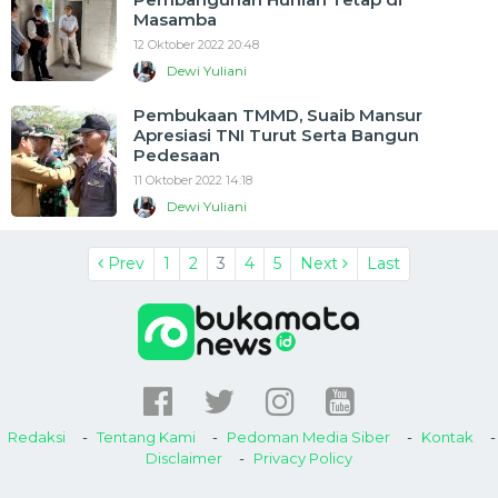
Masamba
12 Oktober 2022 20:48
Dewi Yuliani
Pembukaan TMMD, Suaib Mansur
Apresiasi TNI Turut Serta Bangun
Pedesaan
11 Oktober 2022 14:18
Dewi Yuliani
Prev
1
2
3
4
5
Next
Last
Redaksi
Tentang Kami
Pedoman Media Siber
Kontak
Disclaimer
Privacy Policy