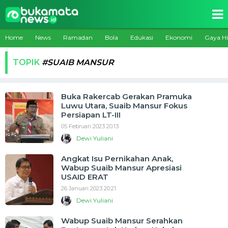
Home
News
Ramadan
Bola
Edukasi
Ekonomi
Gaya H
TOPIK
#SUAIB MANSUR
Buka Rakercab Gerakan Pramuka
Luwu Utara, Suaib Mansur Fokus
Persiapan LT-III
05 Februari 2023 20:13
Dewi Yuliani
Angkat Isu Pernikahan Anak,
Wabup Suaib Mansur Apresiasi
USAID ERAT
26 Januari 2023 20:21
Dewi Yuliani
Wabup Suaib Mansur Serahkan