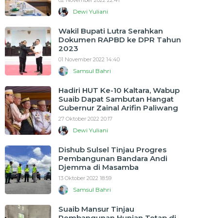
02 November 2022 22:41
Dewi Yuliani
Wakil Bupati Lutra Serahkan
Dokumen RAPBD ke DPR Tahun
2023
01 November 2022 14:40
Samsul Bahri
Hadiri HUT Ke-10 Kaltara, Wabup
Suaib Dapat Sambutan Hangat
Gubernur Zainal Arifin Paliwang
27 Oktober 2022 20:17
Dewi Yuliani
Dishub Sulsel Tinjau Progres
Pembangunan Bandara Andi
Djemma di Masamba
13 Oktober 2022 18:59
Samsul Bahri
Suaib Mansur Tinjau
Pembangunan Hunian Tetap di