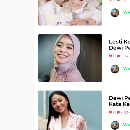
Wi
Lesti K
Dewi Pe
0
-
24 
Wi
Dewi Pe
Kata Ka
0
-
23 
Wi