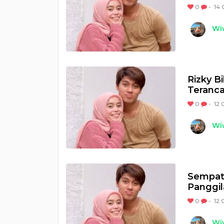
0
-
14 
Wi
Rizky B
Teranca
0
-
12 
Wi
Sempat 
Panggil
0
-
12 
Wi