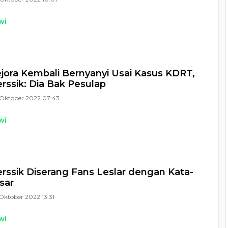
wi
ejora Kembali Bernyanyi Usai Kasus KDRT,
rssik: Dia Bak Pesulap
Oktober 2022 07:43
wi
rssik Diserang Fans Leslar dengan Kata-
sar
Oktober 2022 13:31
wi