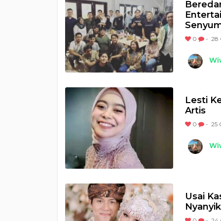
Beredar
Enterta
Senyum
0
-
28 
Wi
Lesti K
Artis
0
-
25 
Wi
Usai Ka
Nyanyik
0
-
24 