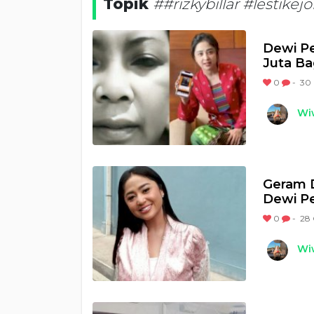
Topik
##rizkybillar #lestikejo
Dewi Pe
Juta Ba
0
-
30 
Wi
Geram D
Dewi Pe
0
-
28 
Wi