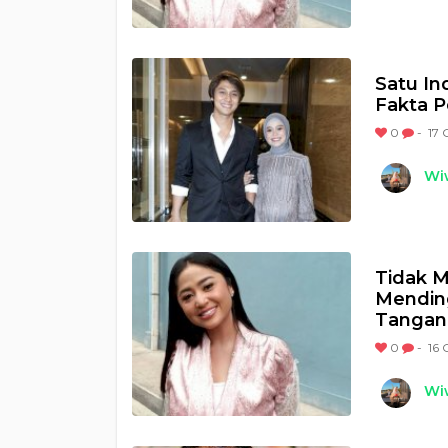
Satu In
Fakta P
0
-
17 
Wi
Tidak M
Mending
Tangan
0
-
16 
Wi