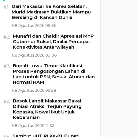
Dari Makassar ke Korea Selatan,
#1
Murid Madrasah Buktikan Mampu
Bersaing di Kancah Dunia
08 Agustus 2026 09:36
Munafri dan Chaidir Apresiasi MYP
#2
Gubernur Sulsel, Dinilai Percepat
Konektivitas Antarwilayah
08 Agustus 2026 09:06
Bupati Luwu Timur Klarifikasi
#3
Proses Pengosongan Lahan di
Laoli untuk PSN, Sesuai Aturan dan
Hormati HAM
08 Agustus 2026 09:28
Besok Langit Makassar Bakal
#4
Dihiasi Atraksi Terjun Payung
Kopaska, Kowal Ikut Unjuk
Keberanian
08 Agustus 2026 12:32
Sambut HUT RI ke-81, Bupati
#5