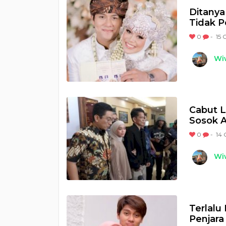
Ditanya
Tidak P
0
-
15 
Wi
Cabut L
Sosok A
0
-
14 
Wi
Terlalu 
Penjara