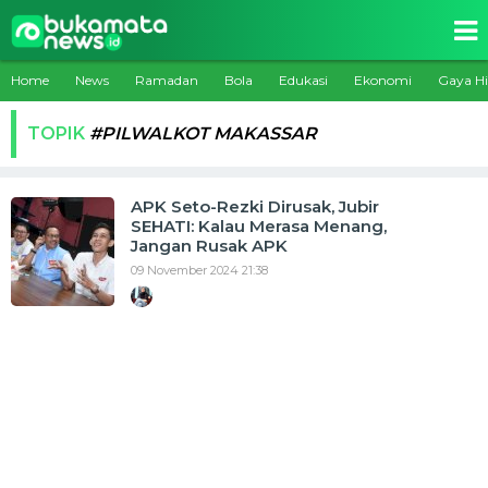
Home
News
Ramadan
Bola
Edukasi
Ekonomi
Gaya H
TOPIK
#PILWALKOT MAKASSAR
APK Seto-Rezki Dirusak, Jubir
SEHATI: Kalau Merasa Menang,
Jangan Rusak APK
09 November 2024 21:38