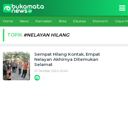
Home
News
Ramadan
Bola
Edukasi
Ekonomi
Gaya H
TOPIK
#NELAYAN HILANG
Sempat Hilang Kontak, Empat
Nelayan Akhirnya Ditemukan
Selamat
07 Oktober 2024 20:40