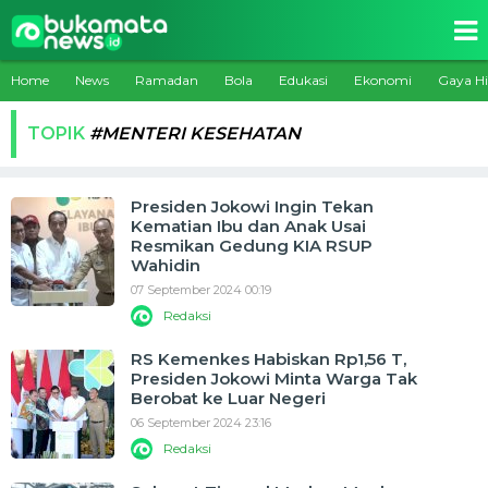
Home
News
Ramadan
Bola
Edukasi
Ekonomi
Gaya H
TOPIK
#MENTERI KESEHATAN
Presiden Jokowi Ingin Tekan
Kematian Ibu dan Anak Usai
Resmikan Gedung KIA RSUP
Wahidin
07 September 2024 00:19
Redaksi
RS Kemenkes Habiskan Rp1,56 T,
Presiden Jokowi Minta Warga Tak
Berobat ke Luar Negeri
06 September 2024 23:16
Redaksi