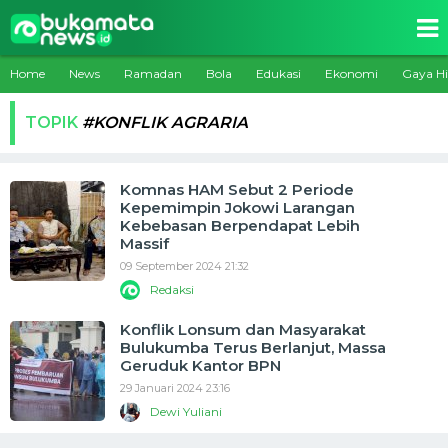
Home
News
Ramadan
Bola
Edukasi
Ekonomi
Gaya H
TOPIK
#KONFLIK AGRARIA
Komnas HAM Sebut 2 Periode
Kepemimpin Jokowi Larangan
Kebebasan Berpendapat Lebih
Massif
09 September 2024 21:32
Redaksi
Konflik Lonsum dan Masyarakat
Bulukumba Terus Berlanjut, Massa
Geruduk Kantor BPN
29 Januari 2024 23:16
Dewi Yuliani