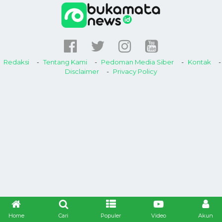
Redaksi
Tentang Kami
Pedoman Media Siber
Kontak
Disclaimer
Privacy Policy
Home
Cari
Populer
Video
Akun