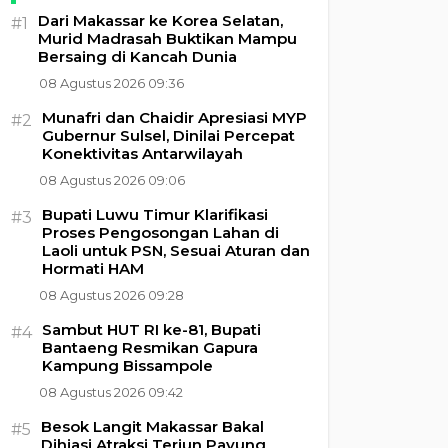
Dari Makassar ke Korea Selatan,
#1
Murid Madrasah Buktikan Mampu
Bersaing di Kancah Dunia
08 Agustus 2026 09:36
Munafri dan Chaidir Apresiasi MYP
#2
Gubernur Sulsel, Dinilai Percepat
Konektivitas Antarwilayah
08 Agustus 2026 09:06
Bupati Luwu Timur Klarifikasi
#3
Proses Pengosongan Lahan di
Laoli untuk PSN, Sesuai Aturan dan
Hormati HAM
08 Agustus 2026 09:28
Sambut HUT RI ke-81, Bupati
#4
Bantaeng Resmikan Gapura
Kampung Bissampole
08 Agustus 2026 09:42
Besok Langit Makassar Bakal
#5
Dihiasi Atraksi Terjun Payung