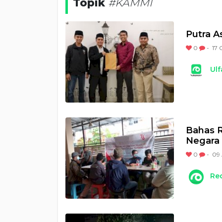
Topik
#KAMMI
Putra A
0
-
17 
Ulf
Bahas R
Negara 
0
-
09 
Re