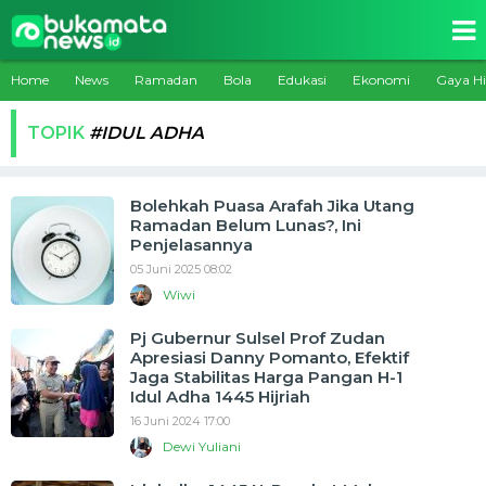
Home
News
Ramadan
Bola
Edukasi
Ekonomi
Gaya H
TOPIK
#IDUL ADHA
Bolehkah Puasa Arafah Jika Utang
Ramadan Belum Lunas?, Ini
Penjelasannya
05 Juni 2025 08:02
Wiwi
Pj Gubernur Sulsel Prof Zudan
Apresiasi Danny Pomanto, Efektif
Jaga Stabilitas Harga Pangan H-1
Idul Adha 1445 Hijriah
16 Juni 2024 17:00
Dewi Yuliani