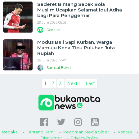
Sederet Bintang Sepak Bola
Muslim Ucapkan Selamat Idul Adha
bagi Para Penggemar
29 Juni 2023 08:32
Redaksi
Modus Beli Sapi Kurban, Warga
Mamuju Kena Tipu Puluhan Juta
Rupiah
28 Juni 2023 17:47
Samsul Bahri
1
2
3
Next
Last
Redaksi
Tentang Kami
Pedoman Media Siber
Kontak
Disclaimer
Privacy Policy