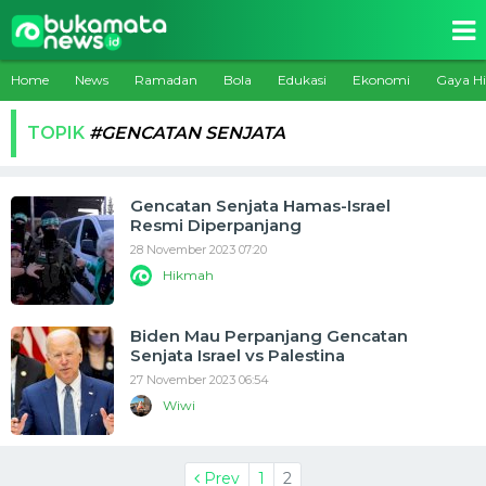
Home
News
Ramadan
Bola
Edukasi
Ekonomi
Gaya H
TOPIK
#GENCATAN SENJATA
Gencatan Senjata Hamas-Israel
Resmi Diperpanjang
28 November 2023 07:20
Hikmah
Biden Mau Perpanjang Gencatan
Senjata Israel vs Palestina
27 November 2023 06:54
Wiwi
Prev
1
2