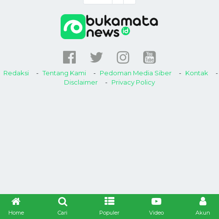
Redaksi
Tentang Kami
Pedoman Media Siber
Kontak
Disclaimer
Privacy Policy
Home
Cari
Populer
Video
Akun