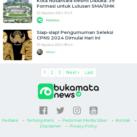
Kota Nusantara Resmi Dibuka: 39
Formasi untuk Lulusan SMA/SMK
20 Agustus 2024 15:43
Redaksi
Siap-siap! Pengumuman Seleksi
CPNS 2024 Dimulai Hari Ini
19 Agustus 2024 08:44
Wiwi
1
2
3
Next
Last
Redaksi
Tentang Kami
Pedoman Media Siber
Kontak
Disclaimer
Privacy Policy