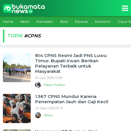
Home
News
Ramadan
Bola
Edukasi
Ekonomi
Gaya H
TOPIK
#CPNS
814 CPNS Resmi Jadi PNS Luwu
Timur, Bupati Irwan: Berikan
Pelayanan Terbaik untuk
Masyarakat
05 Juni 2026 13:38
Dewi Yuliani
1.967 CPNS Mundur Karena
Penempatan Jauh dan Gaji Kecil
24 April 2025 07:31
Wiwi