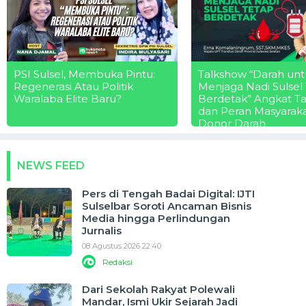
PSI Sulsel, Membuka Pintu:
Talkshow “Darah unt
Regenerasi Atau Politik
Menjaga Nadi Sulsel
Waralaba Elite Baru?
Berdetak” Angkat T
dan Peran Masyarak
Donor Darah
NEWS FEED
Pers di Tengah Badai Digital: IJTI
Sulselbar Soroti Ancaman Bisnis
Media hingga Perlindungan
Jurnalis
08 Agustus 2026 22:40
Redaksi
Dari Sekolah Rakyat Polewali
Mandar, Ismi Ukir Sejarah Jadi