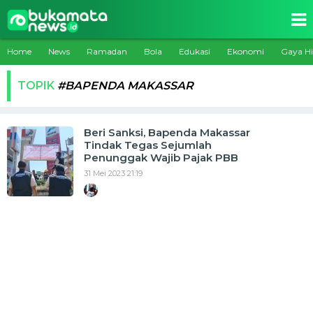
Home
News
Ramadan
Bola
Edukasi
Ekonomi
Gaya H
TOPIK
#BAPENDA MAKASSAR
Beri Sanksi, Bapenda Makassar
Tindak Tegas Sejumlah
Penunggak Wajib Pajak PBB
31 Mei 2023 21:19